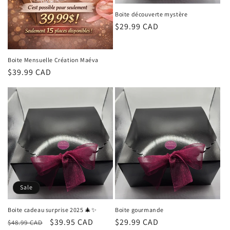
n
Boite découverte mystère
:
Regular
$29.99 CAD
price
Boite Mensuelle Création Maéva
Regular
$39.99 CAD
price
Sale
Boite cadeau surprise 2025 🎄✨️
Boite gourmande
Regular
Sale
$39.95 CAD
Regular
$29.99 CAD
$48.99 CAD