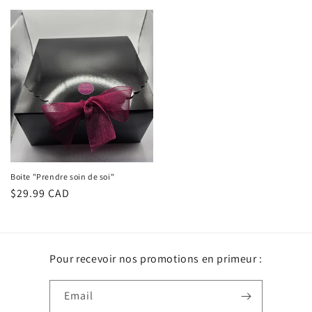
price
price
price
Boite "Prendre soin de soi"
Regular
$29.99 CAD
price
Pour recevoir nos promotions en primeur :
Email