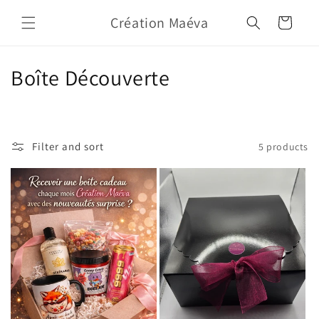
Skip to
Création Maéva
content
Cart
C
Boîte Découverte
o
l
Filter and sort
5 products
l
e
c
t
i
o