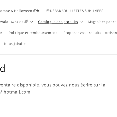
tomne & Halloween🍂🍁
🌸DÉBARBOUILLETTES SUBLIMÉES
Owala 16/24 oz 🌈
Catalogue des produits
Magasiner par ca
ur
Politique et remboursement
Proposer vos produits – Artisa
Nous joindre
nd
ventaire disponible, vous pouvez nous écrire sur la
16@hotmail.com