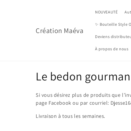
Skip to
content
NOUVEAUTÉ
Au
✨️ Bouteille Style 
Création Maéva
Deviens distribute
À propos de nous
C
Le bedon gourma
o
Si vous désirez plus de produits que l’in
l
page Facebook ou par courriel: Djesse
Livraison à tous les semaines.
l