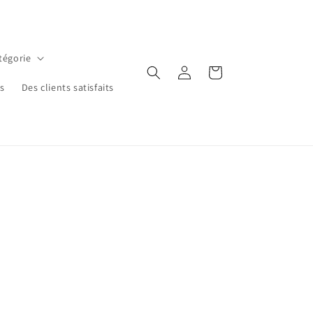
tégorie
Log
Cart
in
ns
Des clients satisfaits