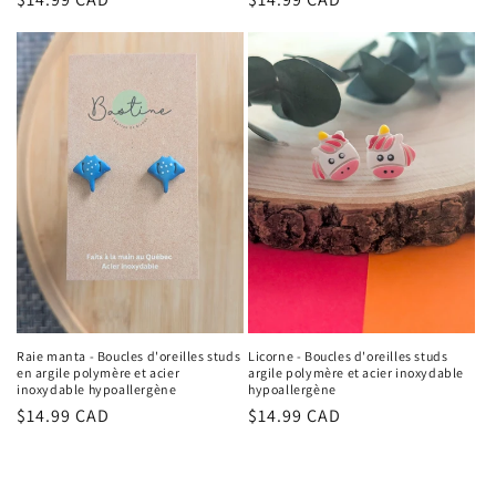
price
price
Raie manta - Boucles d'oreilles studs
Licorne - Boucles d'oreilles studs
en argile polymère et acier
argile polymère et acier inoxydable
inoxydable hypoallergène
hypoallergène
Regular
$14.99 CAD
Regular
$14.99 CAD
price
price