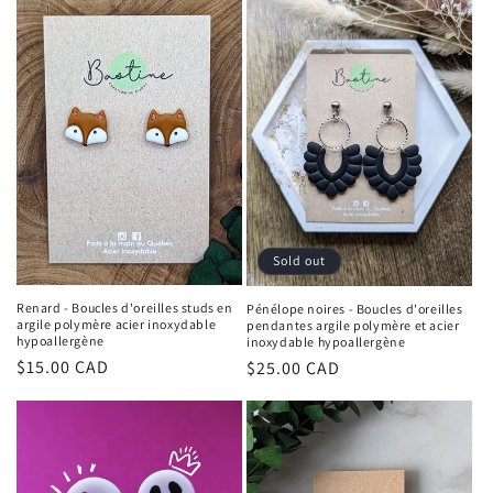
Sold out
Renard - Boucles d'oreilles studs en
Pénélope noires - Boucles d'oreilles
argile polymère acier inoxydable
pendantes argile polymère et acier
hypoallergène
inoxydable hypoallergène
Regular
$15.00 CAD
Regular
$25.00 CAD
price
price