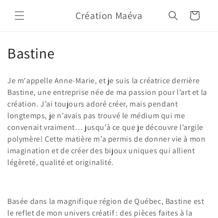
Skip to
Création Maéva
content
Cart
C
Bastine
o
Je m'appelle Anne-Marie, et je suis la créatrice derrière
l
Bastine, une entreprise née de ma passion pour l’art et la
création. J’ai toujours adoré créer, mais pendant
l
longtemps, je n’avais pas trouvé le médium qui me
e
convenait vraiment… jusqu’à ce que je découvre l’argile
polymère! Cette matière m’a permis de donner vie à mon
c
imagination et de créer des bijoux uniques qui allient
t
légèreté, qualité et originalité.
i
o
Basée dans la magnifique région de Québec, Bastine est
le reflet de mon univers créatif : des pièces faites à la