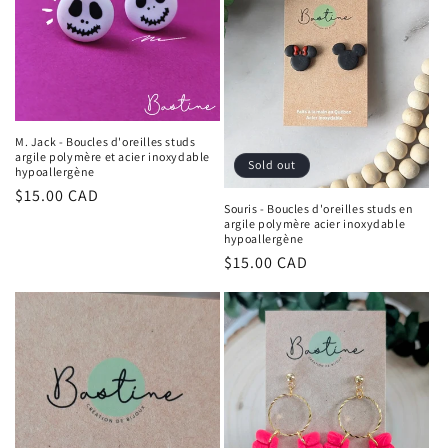
M. Jack - Boucles d'oreilles studs
argile polymère et acier inoxydable
Sold out
hypoallergène
Regular
$15.00 CAD
Souris - Boucles d'oreilles studs en
price
argile polymère acier inoxydable
hypoallergène
Regular
$15.00 CAD
price