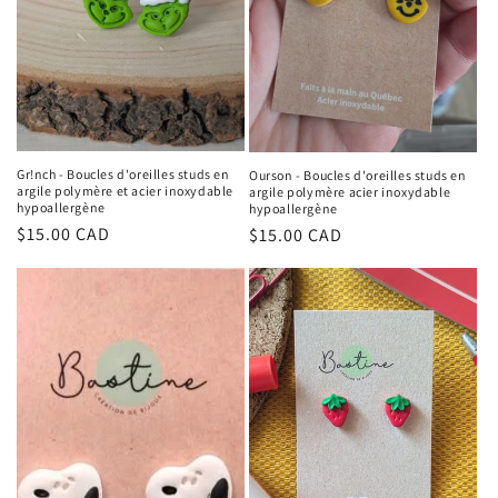
Gr!nch - Boucles d'oreilles studs en
Ourson - Boucles d'oreilles studs en
argile polymère et acier inoxydable
argile polymère acier inoxydable
hypoallergène
hypoallergène
Regular
$15.00 CAD
Regular
$15.00 CAD
price
price