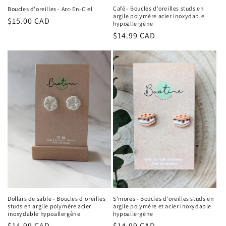
Café - Boucles d'oreilles studs en
Boucles d'oreilles - Arc-En-Ciel
argile polymère acier inoxydable
Regular
$15.00 CAD
hypoallergène
price
Regular
$14.99 CAD
price
Dollars de sable - Boucles d'oreilles
S'mores - Boucles d'oreilles studs en
studs en argile polymère acier
argile polymère et acier inoxydable
inoxydable hypoallergène
hypoallergène
Regular
$14.99 CAD
Regular
$14.99 CAD