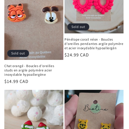
Sold out
Pénélope corail néon - Boucles
d'oreilles pendantes argile polymère
et acier inoxydable hypoallergèn
Sold out
Regular
$24.99 CAD
price
Chat orangé - Boucles d'oreilles
studs en argile polymère acier
inoxydable hypoallergène
Regular
$14.99 CAD
price