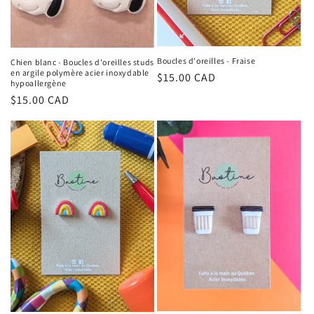
Boucles d'oreilles - Fraise
Chien blanc - Boucles d'oreilles studs
en argile polymère acier inoxydable
Regular
$15.00 CAD
hypoallergène
price
Regular
$15.00 CAD
price