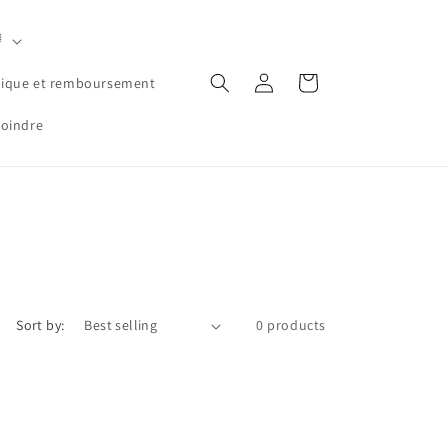

Log
Cart
tique et remboursement
in
joindre
Sort by:
0 products