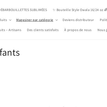
DÉBARBOUILLETTES SUBLIMÉES
✨️ Bouteille Style Owala 16/24 oz 
duits
Magasiner par catégorie
Deviens distributeur
Poli
its – Artisans
Des clients satisfaits
À propos de nous
Nous 
fants