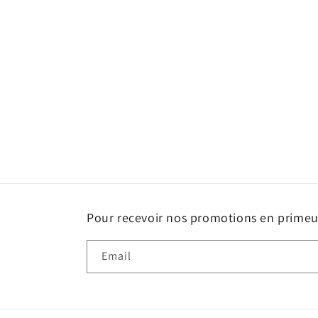
c
t
i
o
n
:
Pour recevoir nos promotions en primeur
Email