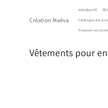
Skip to
content
NOUVEAUTÉ
🌸
Création Maéva
Catalogue des pro
Proposer vos produ
C
Vêtements pour en
o
l
l
e