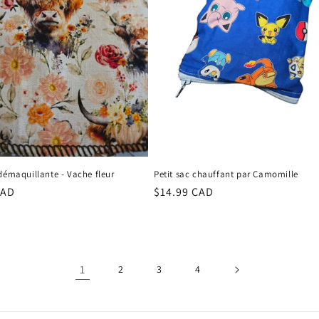
démaquillante - Vache fleur
Petit sac chauffant par Camomille
r
CAD
Regular
$14.99 CAD
price
1
2
3
4