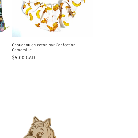
Chouchou en coton par Confection
Camomille
Regular
$5.00 CAD
price