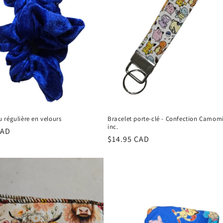
 régulière en velours
Bracelet porte-clé - Confection Camomi
inc.
r
CAD
Regular
$14.95 CAD
price