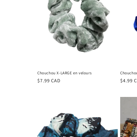
Chouchou X-LARGE en velours
Chouchou
Regular
$7.99 CAD
Regula
$4.99 
price
price