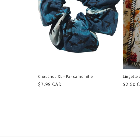
Chouchou XL - Par camomille
Lingette 
Regular
$7.99 CAD
Regula
$2.50 
price
price