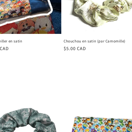
iller en satin
Chouchou en satin (par Camomille)
r
 CAD
Regular
$5.00 CAD
price