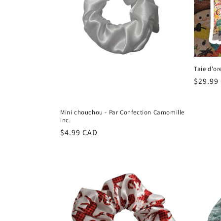
Taie d'ore
Regula
$29.99
price
Mini chouchou - Par Confection Camomille
inc.
Regular
$4.99 CAD
price