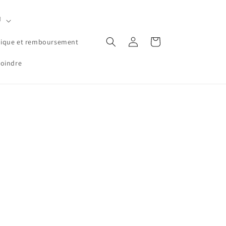

Log
Cart
tique et remboursement
in
joindre