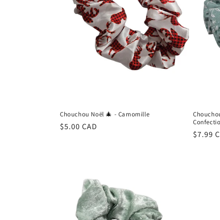
Chouchou Noël 🎄 - Camomille
Chouchou
Confecti
Regular
$5.00 CAD
Regula
$7.99 
price
price