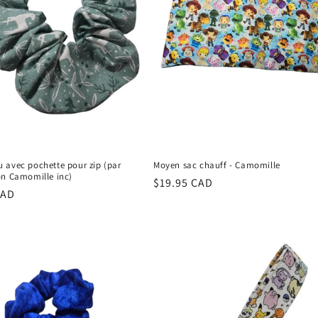
 avec pochette pour zip (par
Moyen sac chauff - Camomille
on Camomille inc)
Regular
$19.95 CAD
r
CAD
price