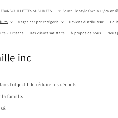
DÉBARBOUILLETTES SUBLIMÉES
✨️ Bouteille Style Owala 16/24 oz 
duits
Magasiner par catégorie
Deviens distributeur
Poli
its – Artisans
Des clients satisfaits
À propos de nous
Nous 
lle inc
dans l'objectif de réduire les déchets.
 la famille.
isé.