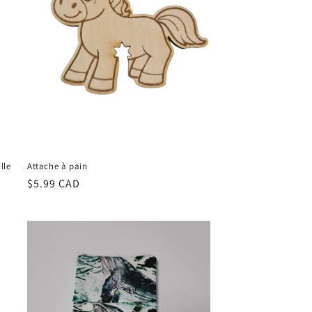
lle
Attache à pain
Regular
$5.99 CAD
price