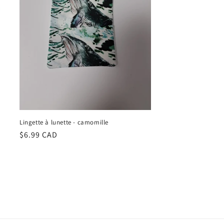
Lingette à lunette - camomille
Regular
$6.99 CAD
price