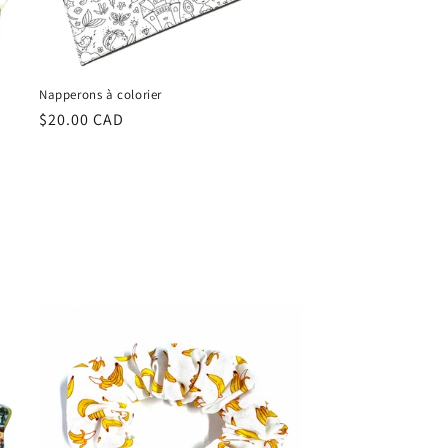
Napperons à colorier
Regular
$20.00 CAD
price