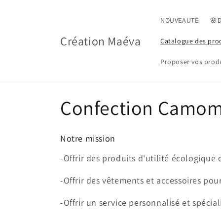
Skip to
content
NOUVEAUTÉ
🌸
Création Maéva
Catalogue des pro
Proposer vos produ
C
Confection Camomi
o
Notre mission
l
-Offrir des produits d'utilité écologique 
l
-Offrir des vêtements et accessoires pour
-Offrir un service personnalisé et spécial
e