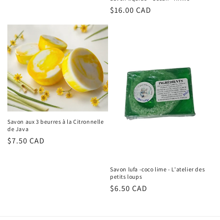
Regular
$16.00 CAD
price
Savon aux 3 beurres à la Citronnelle
de Java
Regular
$7.50 CAD
price
Savon lufa -coco lime - L'atelier des
petits loups
Regular
$6.50 CAD
price