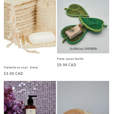
Porte-savon feuille
Regular
$9.99 CAD
Pochette en sisal - Kimie
price
Regular
$3.00 CAD
price