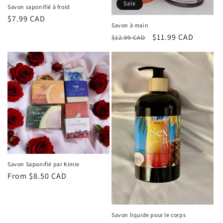
n
Sale
Savon saponifié à froid
Regular
$7.99 CAD
:
Savon à main
price
Regular
Sale
$11.99 CAD
$12.99 CAD
price
price
Savon Saponifié par Kimie
Regular
From $8.50 CAD
price
Savon liquide pour le corps