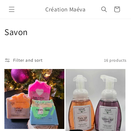
Skip to
Création Maéva
content
Cart
C
Savon
o
l
Filter and sort
16 products
l
e
c
t
i
o