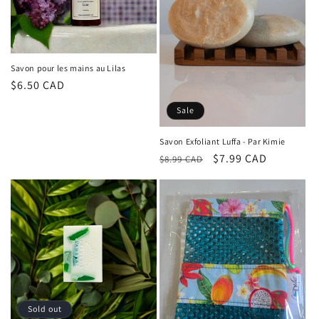
Savon pour les mains au Lilas
Regular
$6.50 CAD
price
Sale
Savon Exfoliant Luffa - Par Kimie
Regular
Sale
$7.99 CAD
$8.99 CAD
price
price
Sold out