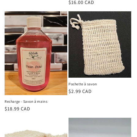
Regular
$16.00 CAD
price
Pochette à savon
Regular
$2.99 CAD
price
Recharge - Savon à mains
Regular
$18.99 CAD
price