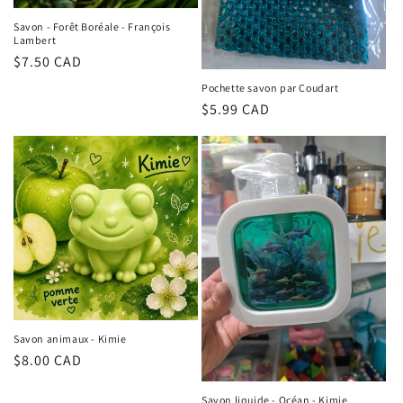
Savon - Forêt Boréale - François
Lambert
Regular
$7.50 CAD
price
Pochette savon par Coudart
Regular
$5.99 CAD
price
Savon animaux - Kimie
Regular
$8.00 CAD
price
Savon liquide - Océan - Kimie