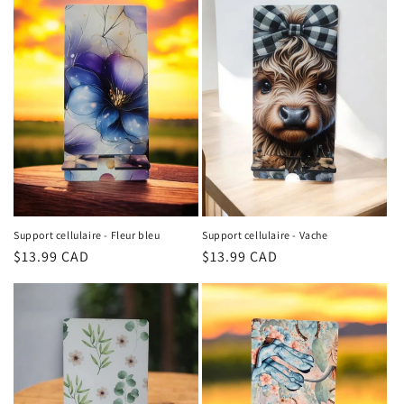
Support cellulaire - Fleur bleu
Support cellulaire - Vache
Regular
$13.99 CAD
Regular
$13.99 CAD
price
price