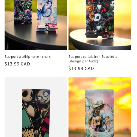
n
:
Support à téléphone - choix
Support cellulaire - Squelette
(design par Audz)
Regular
$13.99 CAD
Regular
$13.99 CAD
price
price