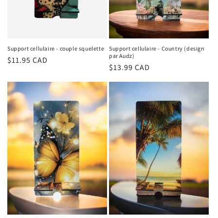
Support cellulaire - couple squelette
Support cellulaire - Country (design
par Audz)
Regular
$11.95 CAD
Regular
$13.99 CAD
price
price