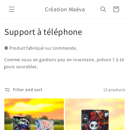
Skip to
Création Maéva
content
Cart
C
Support à téléphone
o
⛔️ Produit fabriqué sur commande.
l
Comme nous en gardons peu en inventaire, prévoir 7 à 14
l
jours ouvrables.
e
c
Filter and sort
13 products
t
i
o