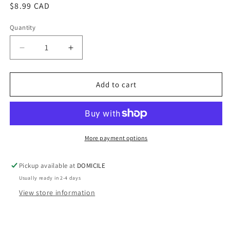
Regular
$8.99 CAD
price
Quantity
Decrease
Increase
quantity
quantity
for
for
Bruine
Bruine
Add to cart
d’ambiance
d’ambiance
Chasse
Chasse
p&#39;tits
p&#39;tits
monstres
monstres
(h.essentielle
(h.essentielle
More payment options
lavande)
lavande)
Pickup available at
DOMICILE
Usually ready in 2-4 days
View store information