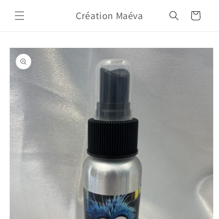
Skip to
Création Maéva
content
Cart
Skip to
product
information