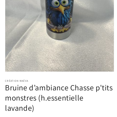
Open
media
1
CRÉATION MAÉVA
Bruine d’ambiance Chasse p'tits
in
modal
monstres (h.essentielle
lavande)