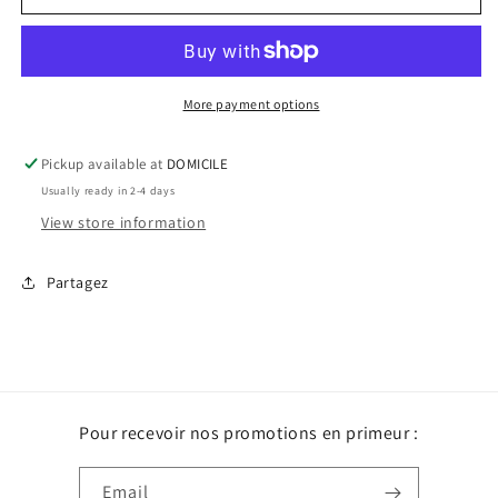
bas
bas
peuvent
peuvent
contenir
contenir
des
des
poils
poils
More payment options
de
de
chat
chat
Pickup available at
DOMICILE
Usually ready in 2-4 days
View store information
Partagez
Pour recevoir nos promotions en primeur :
Email