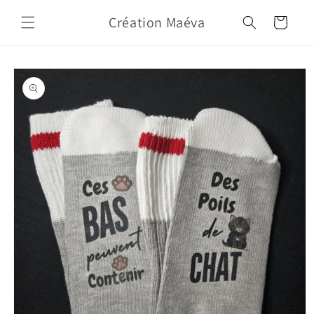
Skip to
Création Maéva
content
Cart
Skip to
product
information