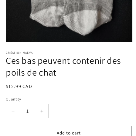
Open
media
1
CRÉATION MAÉVA
Ces bas peuvent contenir des
in
modal
poils de chat
Regular
$12.99 CAD
price
Quantity
Decrease
Increase
quantity
quantity
for
for
Ces
Ces
Add to cart