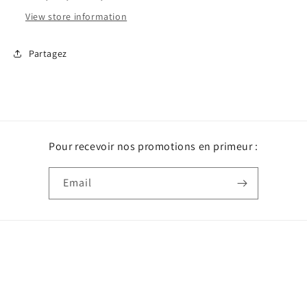
View store information
Partagez
Pour recevoir nos promotions en primeur :
Email
Payment
methods
© 2026,
Création Maéva
Powered by Shopify