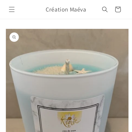
Skip to
Création Maéva
content
Cart
Skip to
product
information