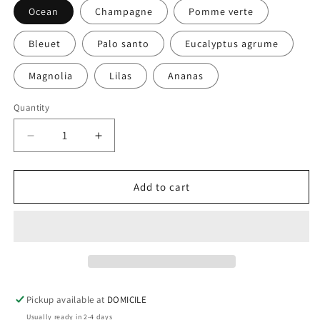
Ocean
Champagne
Pomme verte
Bleuet
Palo santo
Eucalyptus agrume
Magnolia
Lilas
Ananas
Quantity
Decrease
Increase
quantity
quantity
for
for
Chandelle
Chandelle
Add to cart
-
-
Par
Par
Kimie
Kimie
Pickup available at
DOMICILE
Usually ready in 2-4 days