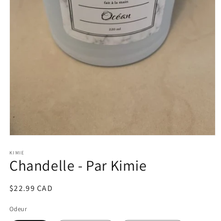
Open
media
1
KIMIE
Chandelle - Par Kimie
in
modal
Regular
$22.99 CAD
price
Odeur