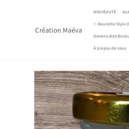
Skip to
content
NOUVEAUTÉ
Au
✨️ Bouteille Style 
Création Maéva
Deviens distribute
À propos de nous
Skip to
product
information