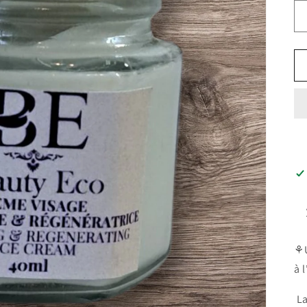
⚘️
à 
La