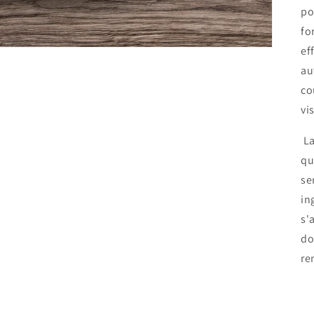
po
fo
ef
au
co
vi
La
qu
se
in
s'
do
re