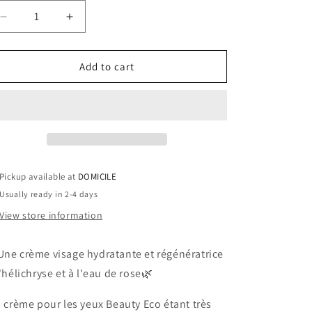
Decrease
Increase
quantity
quantity
for
for
Crème
Crème
Add to cart
visage
visage
-
-
Beauty
Beauty
Eco
Eco
Pickup available at
DOMICILE
Usually ready in 2-4 days
View store information
Une crème visage hydratante et régénératrice
l'hélichryse et à l'eau de rose🌿
 crème pour les yeux Beauty Eco étant très