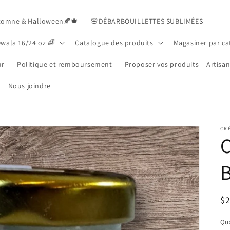
tomne & Halloween🍂🍁
🌸DÉBARBOUILLETTES SUBLIMÉES
Owala 16/24 oz 🌈
Catalogue des produits
Magasiner par ca
ur
Politique et remboursement
Proposer vos produits – Artisa
Nous joindre
CR
C
B
R
$
pr
Qua