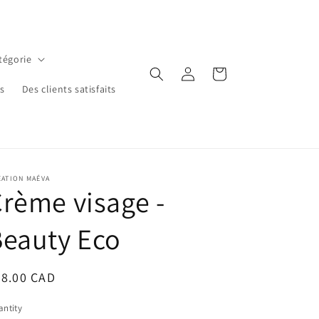
tégorie
Log
Cart
in
ns
Des clients satisfaits
ÉATION MAÉVA
rème visage -
eauty Eco
egular
28.00 CAD
ice
ntity