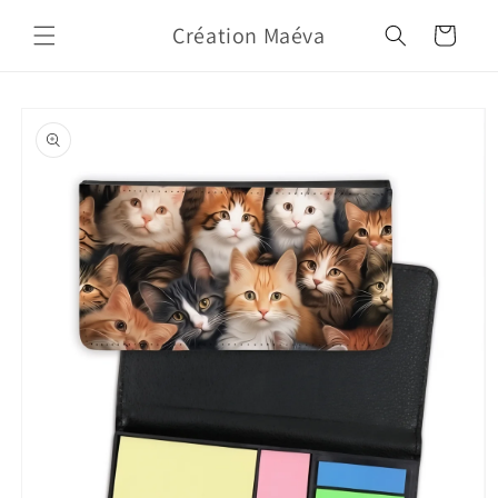
Skip to
Création Maéva
content
Cart
Skip to
product
information