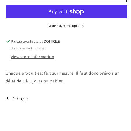
post-
post-
it
it
-
-
Chat
Chat
More payment options
Pickup available at
DOMICILE
Usually ready in 2-4 days
View store information
Chaque produit est fait sur mesure. Il faut donc prévoir un
délai de 3 à 5 jours ouvrables.
Partagez