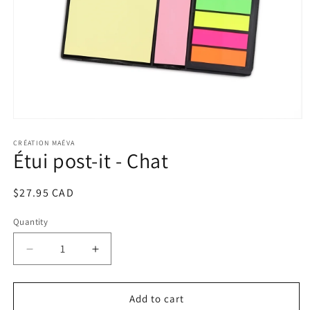
Open
media
1
CRÉATION MAÉVA
Étui post-it - Chat
in
modal
Regular
$27.95 CAD
price
Quantity
Decrease
Increase
quantity
quantity
for
for
Étui
Étui
Add to cart