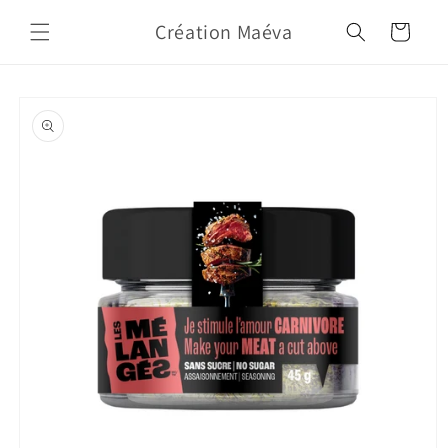
Skip to
Création Maéva
content
Cart
Skip to
product
information