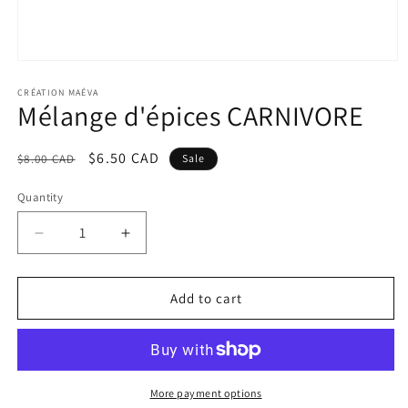
Open
media
1
CRÉATION MAÉVA
Mélange d'épices CARNIVORE
in
modal
Regular
Sale
$6.50 CAD
$8.00 CAD
Sale
price
price
Quantity
Decrease
Increase
quantity
quantity
for
for
Mélange
Mélange
Add to cart
d&#39;épices
d&#39;épices
CARNIVORE
CARNIVORE
More payment options