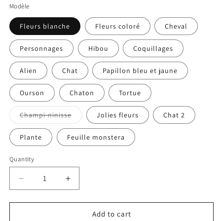
Modèle
Fleurs blanche
Fleurs coloré
Cheval
Personnages
Hibou
Coquillages
Alien
Chat
Papillon bleu et jaune
Ourson
Chaton
Tortue
Champi-ninisse
Jolies fleurs
Chat 2
Variant
sold
out
Plante
Feuille monstera
or
unavailable
Quantity
Decrease
Increase
quantity
quantity
for
for
Petites
Petites
Add to cart