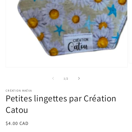
O
Open
m
media
2
1
in
of
1
/
2
in
m
modal
CRÉATION MAÉVA
Petites lingettes par Création
Catou
Regular
$4.00 CAD
price