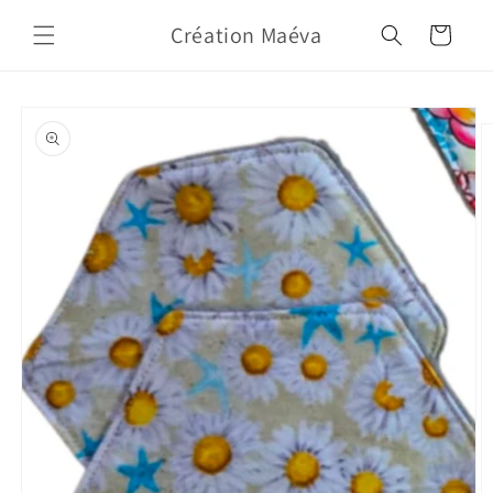
Skip to
Création Maéva
content
Cart
Skip to
product
information