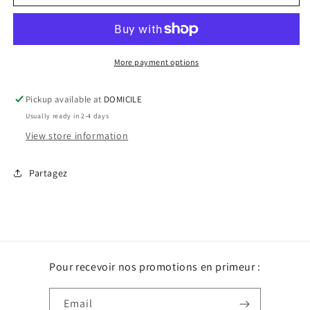
lingettes
lingettes
par
par
Création
Création
Catou
Catou
More payment options
Pickup available at
DOMICILE
Usually ready in 2-4 days
View store information
Partagez
Pour recevoir nos promotions en primeur :
Email