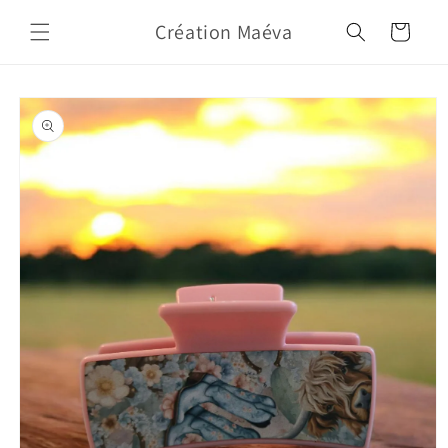
Skip to
Création Maéva
content
Cart
Skip to
product
information