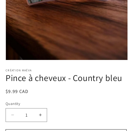
Open
media
1
CRÉATION MAÉVA
Pince à cheveux - Country bleu
in
modal
Regular
$9.99 CAD
price
Quantity
Decrease
Increase
quantity
quantity
for
for