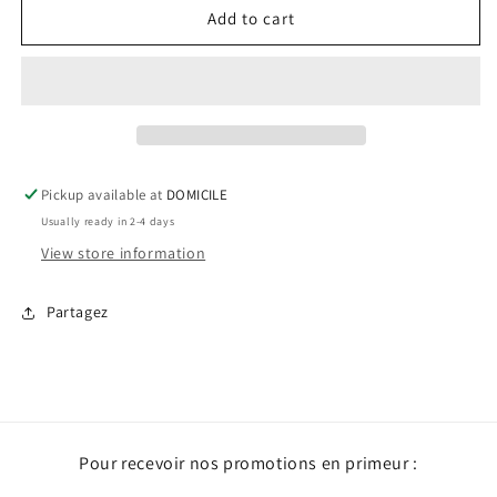
Pince
Pince
Add to cart
à
à
cheveux
cheveux
-
-
Country
Country
bleu
bleu
Pickup available at
DOMICILE
Usually ready in 2-4 days
View store information
Partagez
Pour recevoir nos promotions en primeur :