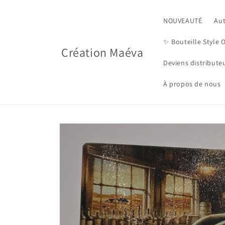
Skip to
content
NOUVEAUTÉ
Au
✨️ Bouteille Style 
Création Maéva
Deviens distribute
À propos de nous
Skip to
product
information