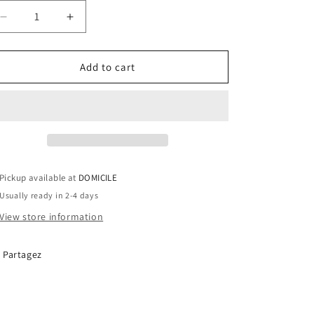
Decrease
Increase
quantity
quantity
for
for
Planche
Planche
Add to cart
de
de
service
service
-
-
Whisky
Whisky
Pickup available at
DOMICILE
Usually ready in 2-4 days
View store information
Partagez