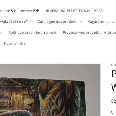
tomne & Halloween🍂🍁
🌸DÉBARBOUILLETTES SUBLIMÉES
Owala 16/24 oz 🌈
Catalogue des produits
Magasiner par ca
ur
Politique et remboursement
Proposer vos produits – Artisa
Nous joindre
CR
P
R
$
pr
Qua