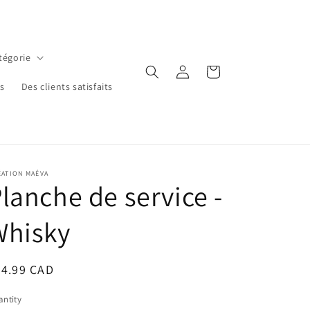
tégorie
Log
Cart
in
ns
Des clients satisfaits
ÉATION MAÉVA
lanche de service -
Whisky
egular
24.99 CAD
ice
ntity