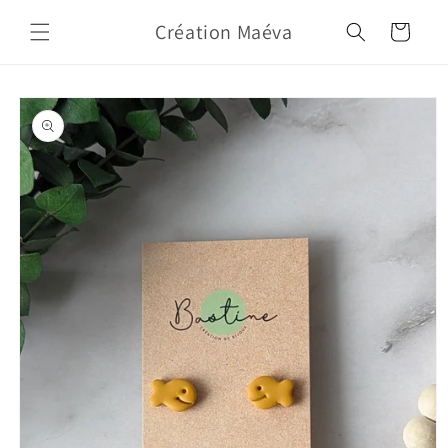
Skip to
Création Maéva
content
Cart
Skip to
product
information