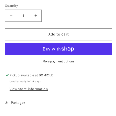
price
Quantity
Decrease
Increase
quantity
quantity
for
for
Poisson
Poisson
Add to cart
au
au
fromage
fromage
-
-
Boucles
Boucles
d&#39;oreilles
d&#39;oreilles
More payment options
studs
studs
en
en
Pickup available at
DOMICILE
argile
argile
Usually ready in 2-4 days
polymère
polymère
acier
acier
View store information
inoxydable
inoxydable
hypoallergène
hypoallergène
Partagez