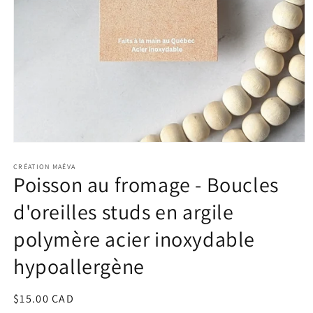
Open
media
1
CRÉATION MAÉVA
Poisson au fromage - Boucles
in
modal
d'oreilles studs en argile
polymère acier inoxydable
hypoallergène
Regular
$15.00 CAD