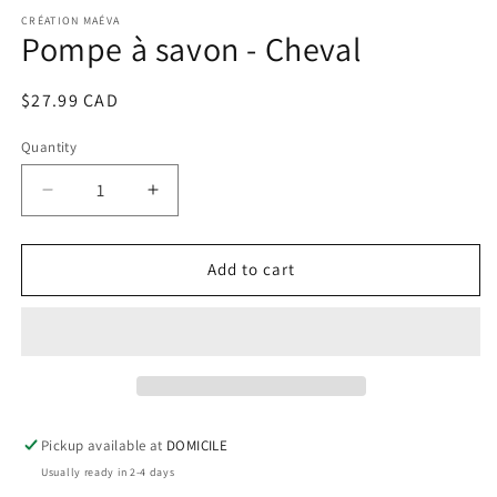
media
1
CRÉATION MAÉVA
Pompe à savon - Cheval
in
modal
Regular
$27.99 CAD
price
Quantity
Decrease
Increase
quantity
quantity
for
for
Pompe
Pompe
Add to cart
à
à
savon
savon
-
-
Cheval
Cheval
Pickup available at
DOMICILE
Usually ready in 2-4 days