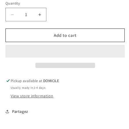
Quantity
Decrease
Increase
quantity
quantity
for
for
Les
Les
Add to cart
gelées
gelées
Pickup available at
DOMICILE
Usually ready in 2-4 days
View store information
Partagez