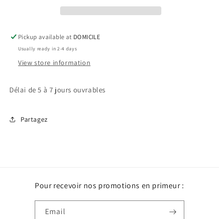
botte
botte
cowboy
cowboy
Pickup available at
DOMICILE
Usually ready in 2-4 days
View store information
Délai de 5 à 7 jours ouvrables
Partagez
Pour recevoir nos promotions en primeur :
Email