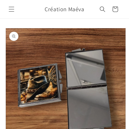
Skip to
Création Maéva
content
Cart
Skip to
product
information