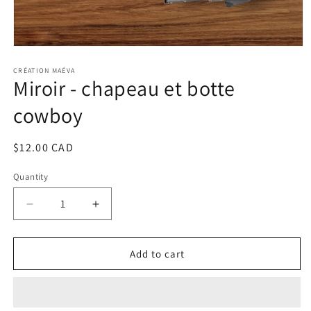
Open
media
1
CRÉATION MAÉVA
Miroir - chapeau et botte
in
modal
cowboy
Regular
$12.00 CAD
price
Quantity
Decrease
Increase
quantity
quantity
for
for
Miroir
Miroir
Add to cart
-
-
chapeau
chapeau
et
et