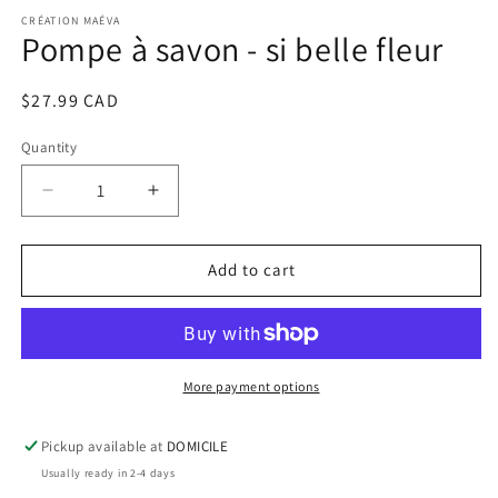
media
1
CRÉATION MAÉVA
Pompe à savon - si belle fleur
in
modal
Regular
$27.99 CAD
price
Quantity
Decrease
Increase
quantity
quantity
for
for
Pompe
Pompe
Add to cart
à
à
savon
savon
-
-
si
si
belle
belle
More payment options
fleur
fleur
Pickup available at
DOMICILE
Usually ready in 2-4 days