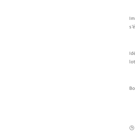
Im
s’
Id
lo
Bo
🕒