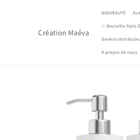
Skip to
content
NOUVEAUTÉ
Au
✨️ Bouteille Style 
Création Maéva
Deviens distribute
À propos de nous
Skip to
product
information