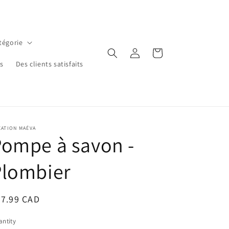
tégorie
Log
Cart
in
ns
Des clients satisfaits
ÉATION MAÉVA
ompe à savon -
Plombier
egular
27.99 CAD
ice
ntity