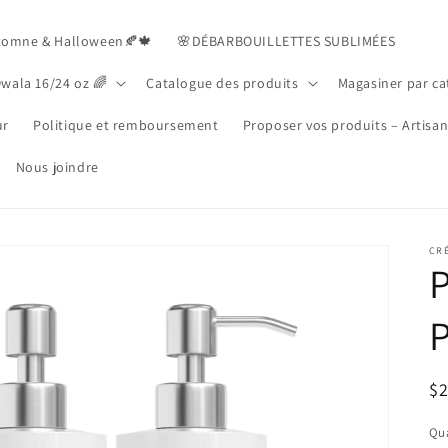
tomne & Halloween🍂🍁
🌸DÉBARBOUILLETTES SUBLIMÉES
Owala 16/24 oz 🌈
Catalogue des produits
Magasiner par ca
ur
Politique et remboursement
Proposer vos produits – Artisa
Nous joindre
CR
P
R
$
pr
Qua