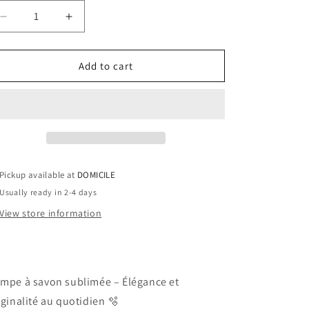
Decrease
Increase
quantity
quantity
for
for
Pompe
Pompe
Add to cart
à
à
savon
savon
-
-
Plombier
Plombier
Pickup available at
DOMICILE
Usually ready in 2-4 days
View store information
mpe à savon sublimée – Élégance et
iginalité au quotidien 🫧