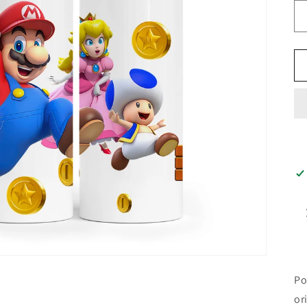
Po
or