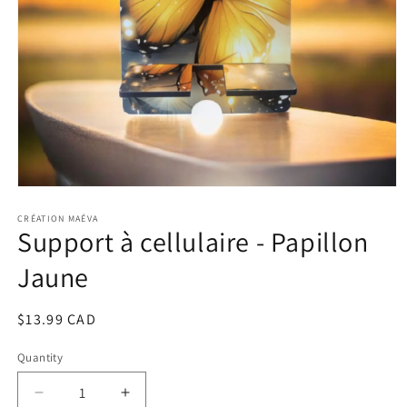
Open
media
1
CRÉATION MAÉVA
Support à cellulaire - Papillon
in
modal
Jaune
Regular
$13.99 CAD
price
Quantity
Decrease
Increase