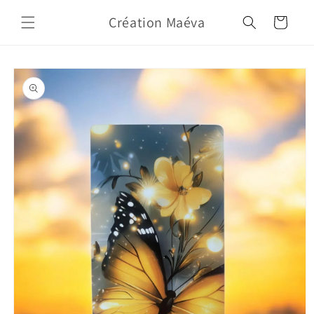
Skip to
Création Maéva
content
Cart
Skip to
product
information