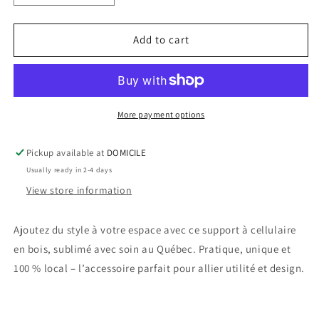
quantity
quantity
for
for
Support
Support
Add to cart
à
à
cellulaire
cellulaire
-
-
Papillon
Papillon
Jaune
Jaune
More payment options
Pickup available at
DOMICILE
Usually ready in 2-4 days
View store information
Ajoutez du style à votre espace avec ce support à cellulaire
en bois, sublimé avec soin au Québec. Pratique, unique et
100 % local – l’accessoire parfait pour allier utilité et design.