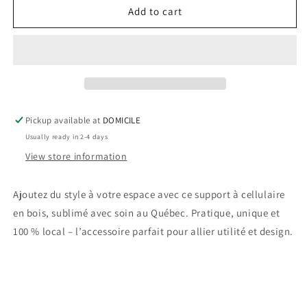
Support
Support
Add to cart
à
à
téléphone
téléphone
-
-
vache
vache
Pickup available at
DOMICILE
Usually ready in 2-4 days
View store information
Ajoutez du style à votre espace avec ce support à cellulaire
en bois, sublimé avec soin au Québec. Pratique, unique et
100 % local – l’accessoire parfait pour allier utilité et design.