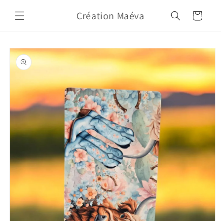
Skip to
Création Maéva
content
Cart
Skip to
product
information