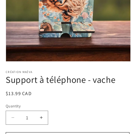
Open
media
1
CRÉATION MAÉVA
Support à téléphone - vache
in
modal
Regular
$13.99 CAD
price
Quantity
Decrease
Increase
quantity
quantity
for
for