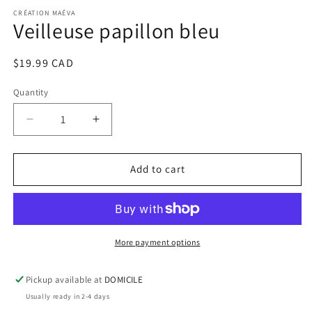
media
1
CRÉATION MAÉVA
Veilleuse papillon bleu
in
modal
Regular
$19.99 CAD
price
Quantity
Decrease
Increase
quantity
quantity
for
for
Veilleuse
Veilleuse
Add to cart
papillon
papillon
bleu
bleu
More payment options
Pickup available at
DOMICILE
Usually ready in 2-4 days