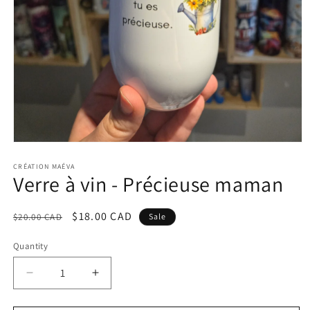
Open
media
1
CRÉATION MAÉVA
Verre à vin - Précieuse maman
in
modal
Regular
Sale
$18.00 CAD
$20.00 CAD
Sale
price
price
Quantity
Decrease
Increase
quantity
quantity
for
for