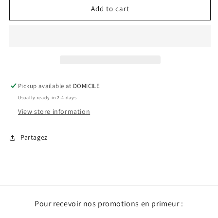
Verre
Verre
Add to cart
à
à
vin
vin
-
-
Précieuse
Précieuse
maman
maman
Pickup available at
DOMICILE
Usually ready in 2-4 days
View store information
Partagez
Pour recevoir nos promotions en primeur :