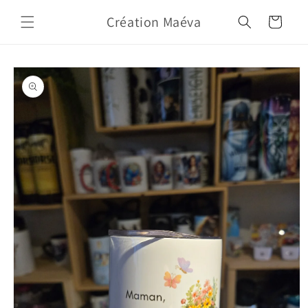
Skip to
Création Maéva
content
Cart
Skip to
product
information